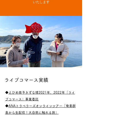
いたします
ライブコマース実績
◆
えひめ南予きずな博2021年、2022年「ライ
ブコマース」事業委託
◆
ANAトラベラーズオンラインツアー「奄美群
島から生配信！大自然に触れる旅」