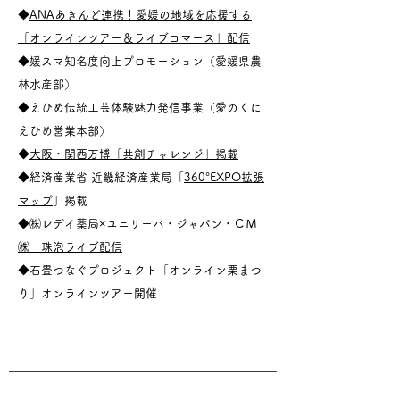
◆
ANAあきんど連携！愛媛の地域を応援する
「オンラインツアー＆ライブコマース」配信
◆媛スマ知名度向上プロモーション（愛媛県農
林水産部）
◆えひめ伝統工芸体験魅力発信事業（愛のくに
えひめ営業本部）
◆
大阪・関西万博「共創チャレンジ」掲載
◆経済産業省 近畿経済産業局「
360°EXPO拡張
マップ
」掲載
◆
㈱レデイ薬局×ユニリーバ・ジャパン・ＣＭ
㈱ 珠泡ライブ配信
◆石畳つなぐプロジェクト「オンライン栗まつ
り」オンラインツアー開催